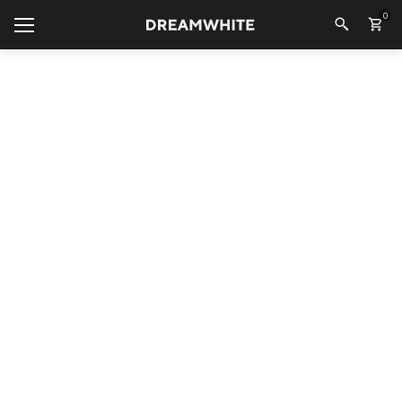
0
Фото
Калининград
/
DREAMWHITE
ПОКУПАТЕЛЯМ
Каталог
Программа лояльности