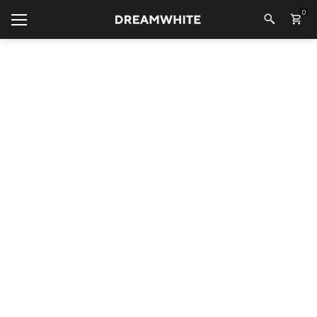
0
Фото
ТЦ Радуга
/
DREAMWHITE
ПОКУПАТЕЛЯМ
Каталог
Программа лояльности