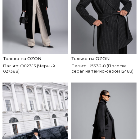
Только на OZON
Только на OZON
Пальто: О027-13 (Черный
Пальто: К537-2-8 (Полоска
027388)
серая на темно-сером 12483)