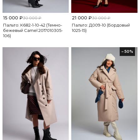
15 000
₽
21 000
₽
30 000
₽
30 000
₽
Пальто: К682-1-10-42 (Темно-
Пальто: Д009-10 (Бордовый
бежевый Camel 2017010305-
1025-15)
106)
– 50%