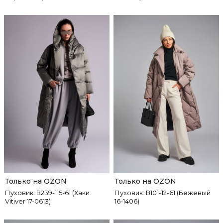
Только на OZON
Только на OZON
Пуховик: В239-115-61 (Хаки
Пуховик: В101-12-61 (Бежевый
Vitiver 17-0613)
16-1406)