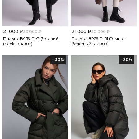
21 000
₽
21 000
₽
30 000
₽
30 000
₽
Пальто: В059-11-61 (Черный
Пальто: В059-11-61 (Темно-
Black 19-4007)
бежевый 17-0909)
– 30%
– 30%