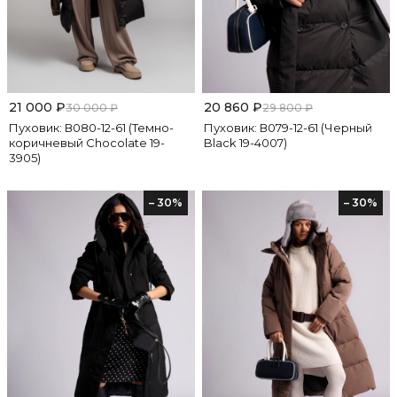
21 000
₽
20 860
₽
30 000
₽
29 800
₽
Пуховик: В080-12-61 (Темно-
Пуховик: В079-12-61 (Черный
коричневый Chocolate 19-
Black 19-4007)
3905)
– 30%
– 30%