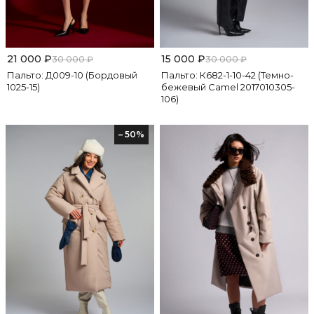
21 000
₽
15 000
₽
30 000
₽
30 000
₽
Пальто: Д009-10 (Бордовый
Пальто: К682-1-10-42 (Темно-
1025-15)
бежевый Camel 2017010305-
106)
– 50%