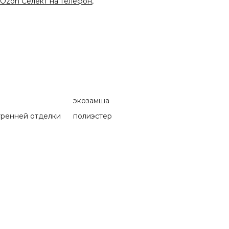
Ozon Селект на телефон,
экозамша
тренней отделки
полиэстер