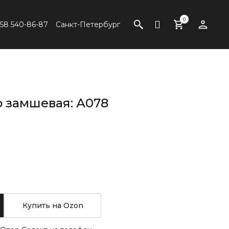
0
958 540-86-87
Санкт-Петербург
 замшевая: А078
Купить на
 Ozon