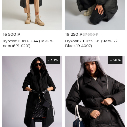
16 500
₽
19 250
₽
27 500
₽
Куртка: В068-12-44 (Темно-
Пуховик: В077-11-61 (Черный
серый 19-0201)
Black 19-4007)
– 30%
– 30%